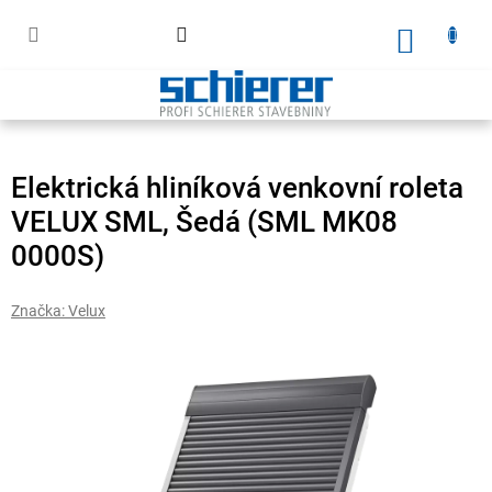
Přejít
na
Nákupn
obsah
košík
Elektrická hliníková venkovní roleta
VELUX SML, Šedá (SML MK08
0000S)
Značka:
Velux