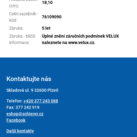
18,10
(cm)
:
Celní sazebník -
76109090
kód
:
Záruka
:
5 let
Záruka - bližší
Úplné znění záručních podmínek VELUX
informace
:
naleznete na www.velux.cz.
Z
á
p
Kontaktujte nás
a
Skladová ul. 9 32600 Plzeň
t
í
Telefon:
+420 377 243 088
Fax: 377 242 919
eshop@schierer.cz
Facebook
Další kontakty