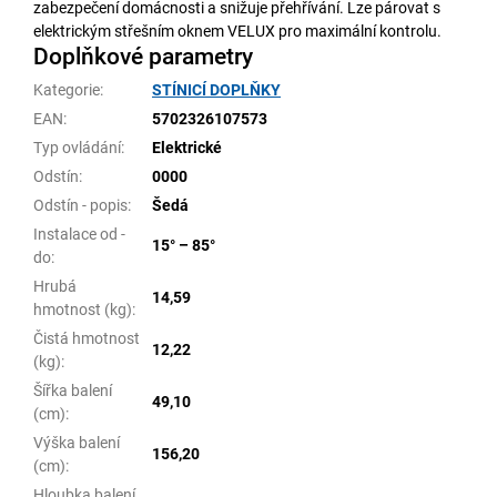
zabezpečení domácnosti a snižuje přehřívání. Lze párovat s
elektrickým střešním oknem VELUX pro maximální kontrolu.
Doplňkové parametry
Kategorie
:
STÍNICÍ DOPLŇKY
EAN
:
5702326107573
Typ ovládání
:
Elektrické
Odstín
:
0000
Odstín - popis
:
Šedá
Instalace od -
15° – 85°
do
:
Hrubá
14,59
hmotnost (kg)
:
Čistá hmotnost
12,22
(kg)
:
Šířka balení
49,10
(cm)
:
Výška balení
156,20
(cm)
:
Hloubka balení