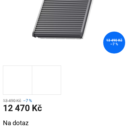
13 490 Kč
–7 %
13 490 Kč
–7 %
12 470 Kč
Měrná
Na dotaz
cena: