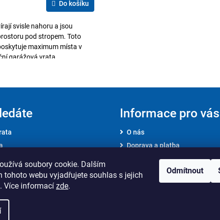
Do košíku
írají svisle nahoru a jsou
prostoru pod stropem. Toto
 poskytuje maximum místa v
kční garážová vrata,...
O
v
l
ledáte
Informace pro vás
á
rata
O nás
d
a
Doprava a platba
a
VOP
c
oužívá soubory cookie. Dalším
Odmítnout
GDPR
 tohoto webu vyjadřujete souhlas s jejich
í
. Více informací
zde
.
p
r
í