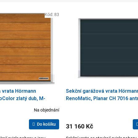
Kód:
83
á vrata Hörmann
Sekční garážová vrata Hörman
Color zlatý dub, M-
RenoMatic, Planar CH 7016 antr
2125
drážka, 2500 x 2125
Na objednání
Do košíku
31 160 Kč