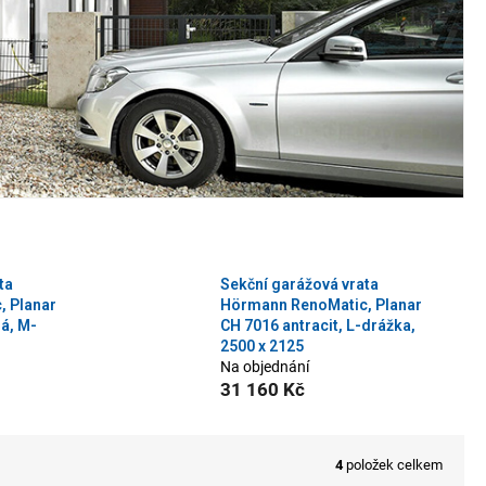
ta
Sekční garážová vrata
, Planar
Hörmann RenoMatic, Planar
lá, M-
CH 7016 antracit, L-drážka,
2500 x 2125
Na objednání
31 160 Kč
4
položek celkem