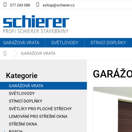
Přejít
377 243 088
eshop@schierer.cz
na
obsah
GARÁŽOVÁ VRATA
SVĚTLOVODY
STÍNICÍ DOPLŇKY
GARÁŽOVÁ VRATA
Domů
P
GARÁŽO
o
Kategorie
Přeskočit
kategorie
s
GARÁŽOVÁ VRATA
t
SVĚTLOVODY
r
STÍNICÍ DOPLŇKY
SVĚTLÍKY PRO PLOCHÉ STŘECHY
a
LEMOVÁNÍ PRO STŘEŠNÍ OKNA
n
STŘEŠNÍ OKNA
BOSCH