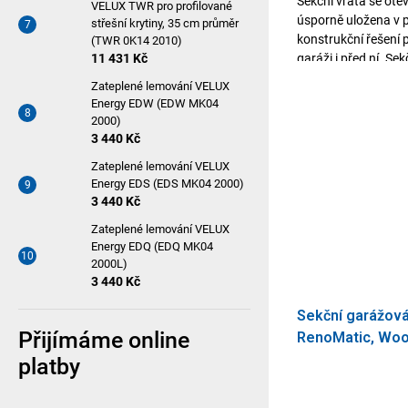
Sekční vrata se otev
VELUX TWR pro profilované
úsporně uložena v 
střešní krytiny, 35 cm průměr
konstrukční řešení
(TWR 0K14 2010)
11 431 Kč
garáži i před ní. Se
Zateplené lemování VELUX
Energy EDW (EDW MK04
2000)
3 440 Kč
Zateplené lemování VELUX
Energy EDS (EDS MK04 2000)
3 440 Kč
Zateplené lemování VELUX
Energy EDQ (EDQ MK04
2000L)
3 440 Kč
Sekční garážov
Přijímáme online
RenoMatic, Woo
2500 x 2125
platby