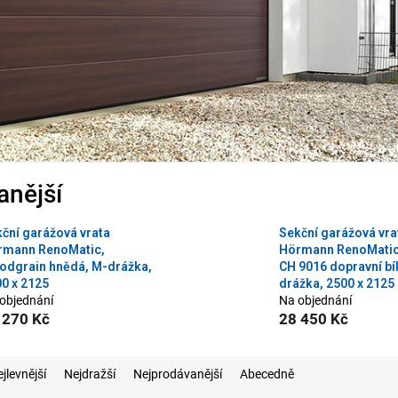
anější
ční garážová vrata
Sekční garážová vra
rmann RenoMatic,
Hörmann RenoMatic
odgrain hnědá, M-drážka,
CH 9016 dopravní bí
0 x 2125
drážka, 2500 x 2125
objednání
Na objednání
 270 Kč
28 450 Kč
jlevnější
Nejdražší
Nejprodávanější
Abecedně