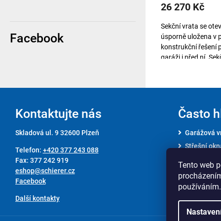
26 270 Kč
Sekční vrata se otev
Facebook
úsporně uložena v 
konstrukční řešení
garáži i před ní. Se
Z
á
Kontaktujte nás
Často h
p
Skladová ul. 9 32600 Plzeň
Garážová v
a
Střešní okn
Telefon:
+420 377 243 088
t
Akce
Fax: 377 242 919
Tento web p
eshop@schierer.cz
í
Výprodej
procházením
Facebook
používáním.
Další kontakty
Nastaven