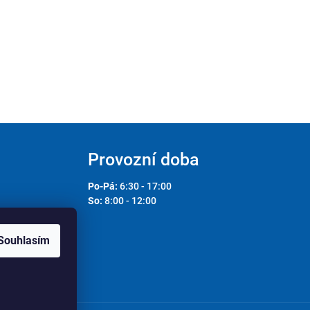
Provozní doba
Po-Pá:
6:30 - 17:00
So:
8:00 - 12:00
Souhlasím