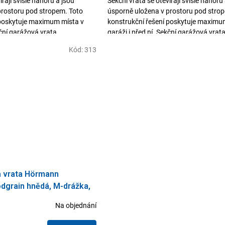
írají svisle nahoru a jsou
Sekční vrata se otevírají svisle nahoru
prostoru pod stropem. Toto
úsporně uložena v prostoru pod stro
 poskytuje maximum místa v
konstrukční řešení poskytuje maximu
kční garážová vrata,...
garáži i před ní. Sekční garážová vrata,
Kód:
313
á vrata Hörmann
dgrain hnědá, M-drážka,
Na objednání