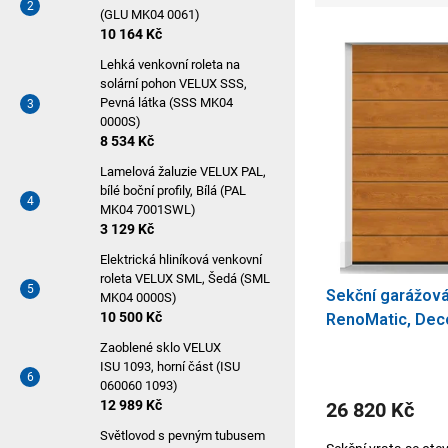
a
(GLU MK04 0061)
z
V
10 164 Kč
e
Lehká venkovní roleta na
ý
solární pohon VELUX SSS,
n
p
Pevná látka (SSS MK04
0000S)
í
i
8 534 Kč
p
s
Lamelová žaluzie VELUX PAL,
bílé boční profily, Bílá (PAL
r
p
MK04 7001SWL)
o
3 129 Kč
r
d
Elektrická hliníková venkovní
o
roleta VELUX SML, Šedá (SML
u
Sekční garážov
d
MK04 0000S)
10 500 Kč
RenoMatic, Deco
k
u
drážka, 2500 x 
Zaoblené sklo VELUX
t
k
ISU 1093, horní část (ISU
060060 1093)
ů
t
12 989 Kč
26 820 Kč
ů
Světlovod s pevným tubusem