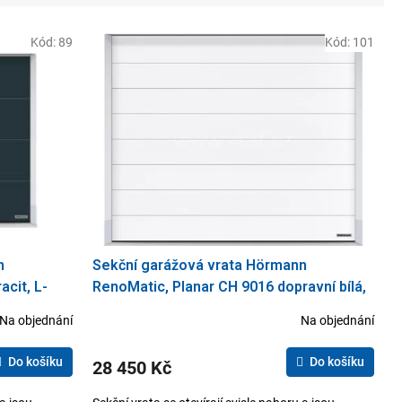
Kód:
89
Kód:
101
n
Sekční garážová vrata Hörmann
acit, L-
RenoMatic, Planar CH 9016 dopravní bílá,
M-drážka, 2500 x 2125
Na objednání
Na objednání
Do košíku
Do košíku
28 450 Kč