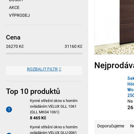
n
AKCE
í
VÝPRODEJ
p
a
Cena
n
26270
Kč
31160
Kč
e
l
Nejprodáv
ROZBALIT FILTR
Sek
Hö
Top 10 produktů
Wo
250
Kyvné střešní okno s horním
Na 
ovládáním VELUX GLL 1061
26
(GLL MK04 1061)
8 465 Kč
Ř
Doporučujeme
Ne
Kyvné střešní okno s horním
ovládáním VELUX GLU 0061